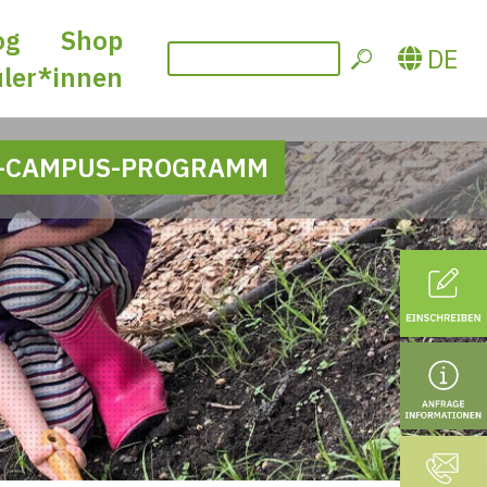
og
Shop
DE
üler*innen
-CAMPUS-PROGRAMM