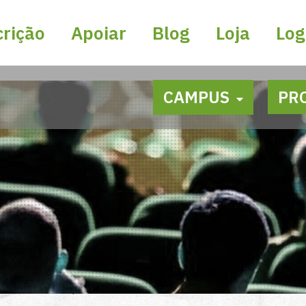
crição
Apoiar
Blog
Loja
Log
CAMPUS
PR