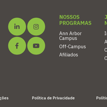
NOSSOS
PROGRAMAS
Ann Arbor
I
Campus
A
Off-Campus
C
Afiliados
C
ições
Política de Privacidade
Polít