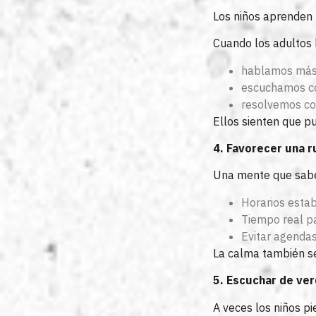
Los niños aprenden 
Cuando los adultos 
hablamos más
escuchamos co
resolvemos co
Ellos sienten que p
4. Favorecer una r
Una mente que sabe
Horarios estab
Tiempo real p
Evitar agenda
La calma también se
5. Escuchar de ve
A veces los niños p