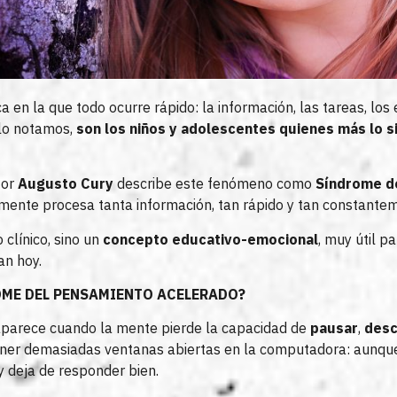
 en la que todo ocurre rápido: la información, las tareas, los 
 lo notamos,
son los niños y adolescentes quienes más lo s
tor
Augusto Cury
describe este fenómeno como
Síndrome d
 mente procesa tanta información, tan rápido y tan constante
 clínico, sino un
concepto educativo-emocional
, muy útil 
an hoy.
ROME DEL PENSAMIENTO ACELERADO?
aparece cuando la mente pierde la capacidad de
pausar
,
desc
ner demasiadas ventanas abiertas en la computadora: aunque 
 y deja de responder bien.