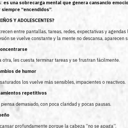
s:
es una sobrecarga mental que genera cansancio emocion
r siempre “encendidos”
.
NIÑOS Y ADOLESCENTES?
recen entre pantallas, tareas, redes, expectativas y agendas 
sión se vuelve constante y la mente no descansa, aparecen 
 concentrarse
 otra, les cuesta terminar tareas y se frustran fácilmente.
 cambios de humor
aturados los vuelve más sensibles, impacientes o reactivos.
samientos repetitivos
piensa demasiado, con poca claridad y pocas pausas.
ueño
scansar profundamente porque la cabeza “no se apaga”.