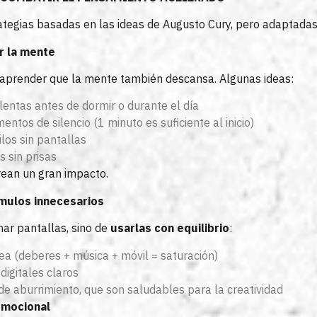
rategias basadas en las ideas de Augusto Cury, pero adaptada
r la mente
 aprender que la mente también descansa. Algunas ideas:
lentas antes de dormir o durante el día
tos de silencio (1 minuto es suficiente al inicio)
los sin pantallas
 sin prisas
ean un gran impacto.
ímulos innecesarios
nar pantallas, sino de
usarlas con equilibrio
:
rea (deberes + música + móvil = saturación)
digitales claros
 de aburrimiento, que son saludables para la creatividad
emocional